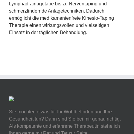
Lymphadrainagetape bis zu Nerventaping und
schmerzlindernde Anlagetechniken. Dadurch
ermöglicht die medikamentenfreie Kinesio-Taping
Therapie einen wirkungsvollen und vielseitigen
Einsatz in der täglichen Behandlung.
Sie möchten etwas für Ihr Wohlbefinden und Ihre
Gesundheit tun? Dann sind Sie bei mir genau richtig.
Als kompetente und erfahrene Therapeutin stehe ich
Ihnen gerne mit Rat und Tat zur Seite.