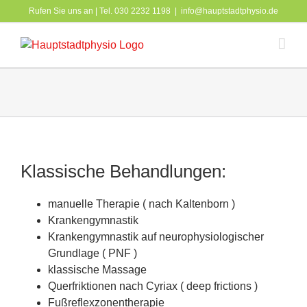
Zum
Rufen Sie uns an | Tel. 030 2232 1198
|
info@hauptstadtphysio.de
Inhalt
springen
Klassische Behandlungen:
manuelle Therapie ( nach Kaltenborn )
Krankengymnastik
Krankengymnastik auf neurophysiologischer
Grundlage ( PNF )
klassische Massage
Querfriktionen nach Cyriax ( deep frictions )
Fußreflexzonentherapie